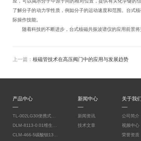
应，可以揭示分子中原子间的相对位置，提供有关化学键的信
了解分子的动力学性质，例如分子的运动速度和范围。台式核
际操作技能。
随着科技的不断进步，台式核磁共振波谱仪的应用前景将更
上一篇：
核磁管技术在高压阀门中的应用与发展趋势
产品中心
新闻中心
关于我
TL-002LG30便携式免量核磁管架
新闻资讯
公司简介
DLM-8113-0.01维生素A氘同位素标记
技术文章
视频中心
CLM-466-5碳酸钡13C同位素
荣誉资质