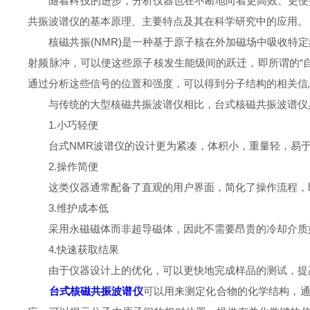
随着科技的进步，分析仪器也在不断地向着更高效、更便携
共振波谱仪的基本原理、主要特点及其在科学研究中的应用。
核磁共振(NMR)是一种基于原子核在外加磁场中吸收特定
射频脉冲，可以使这些原子核发生能级间的跃迁，即所谓的“
通过分析这些信号的位置和强度，可以得到分子结构的相关信
与传统的大型核磁共振波谱仪相比，台式核磁共振波谱仪
1.小巧轻便
台式NMR波谱仪的设计更为紧凑，体积小，重量轻，易于
2.操作简便
这类仪器通常配备了直观的用户界面，简化了操作流程，即
3.维护成本低
采用永磁磁体而非超导磁体，因此不需要昂贵的冷却介质如
4.快速获取结果
由于仪器设计上的优化，可以更快地完成样品的测试，提
台式核磁共振波谱仪
可以用来测定化合物的化学结构，通