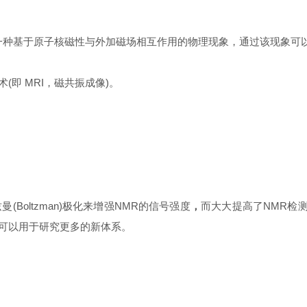
NMR)​​ 是一种基于​​原子核磁性​​与​​外加磁场相互作用​​的物理现象，通
即 MRI，磁共振成像)​​。
Boltzman)极化来增强NMR的信号强度
，
而大大提高了NMR检测
可以用于研究更多的新体系。