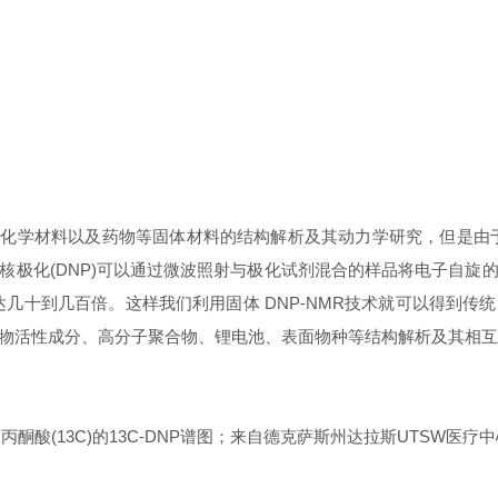
生物蛋白、化学材料以及药物等固体材料的结构解析及其动力学研究，但
核极化(DNP)可以通过微波照射与极化试剂混合的样品将电子自旋
几十到几百倍。这样我们利用固体 DNP-NMR技术就可以得到
、药物活性成分、高分子聚合物、锂电池、表面物种等结构解析及其相
丙酮酸(13C)的13C-DNP谱图；来自德克萨斯州达拉斯UTSW医疗