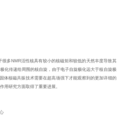
是由于很多NMR活性核具有较小的核磁矩和较低的天然丰度导致其
的极化传递给周围的核自旋，由于电子自旋极化远大于核自旋极
传统固体核磁共振技术需要在超高场强下才能观察到的更加详细的
互作用研究方面取得了重要进展。
中心