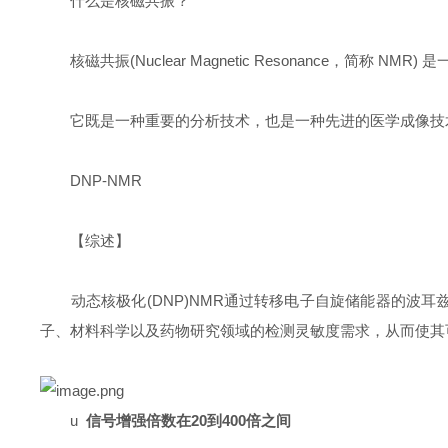
什么是核磁共振？
​​核磁共振(Nuclear Magnetic Resonance，简称 
它既是一种重要的​​分析技术​​，也是一种先进的​​医学成像技术(
DNP-NMR
【综述】
动态核极化(DNP)NMR通过转移电子自旋储能器的波耳兹曼(
子、材料科学以及药物研究领域的检测灵敏度需求，从而使其
u
信号增强倍数在
20
到
400
倍之间