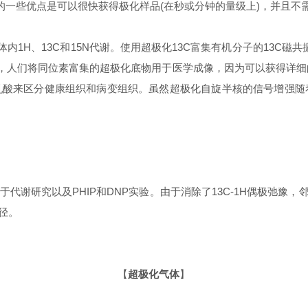
P的一些优点是可以很快获得极化样品(在秒或分钟的量级上)，并且不
体内1H、13C和15N代谢。使用超极化13C富集有机分子的13C磁
，人们将同位素富集的超极化底物用于医学成像，因为可以获得详细的
化为乳酸来区分健康组织和病变组织。虽然超极化自旋半核的信号增强
研究以及PHIP和DNP实验。由于消除了13C-1H偶极弛豫，邻
径。
【
超极化气体
】