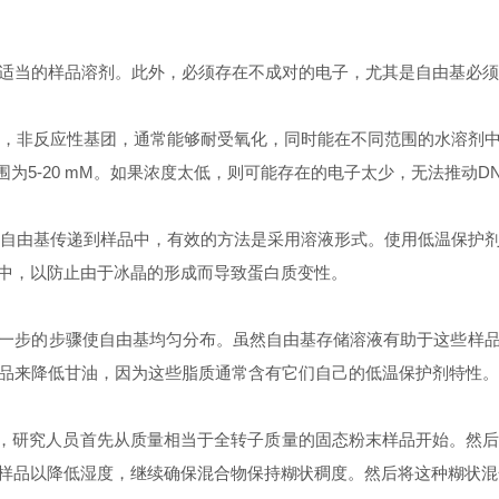
和适当的样品溶剂。此外，必须存在不成对的电子，尤其是自由基必须
，非反应性基团，通常能够耐受氧化，同时能在不同范围的水溶剂中
度范围为5-20 mM。如果浓度太低，则可能存在的电子太少，无法推动D
自由基传递到样品中，有效的方法是采用溶液形式。使用低温保护剂
中，以防止由于冰晶的形成而导致蛋白质变性。
步的步骤使自由基均匀分布。虽然自由基存储溶液有助于这些样品
样品来降低甘油，因为这些脂质通常含有它们自己的低温保护剂特性
，研究人员首先从质量相当于全转子质量的固态粉末样品开始。然
样品以降低湿度，继续确保混合物保持糊状稠度。然后将这种糊状混