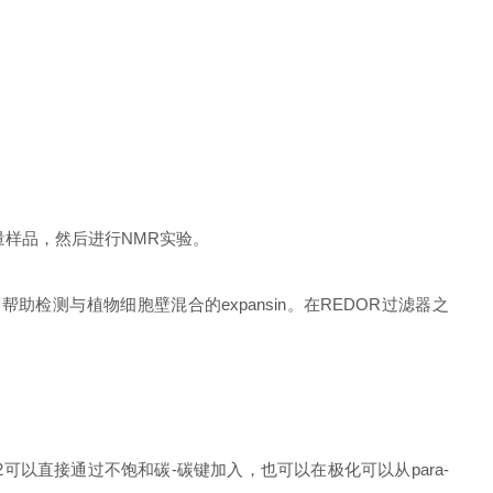
。
测量样品，然后进行NMR实验。
而帮助检测与植物细胞壁混合的expansin。在REDOR过滤器之
2可以直接通过不饱和碳-碳键加入，也可以在极化可以从para-