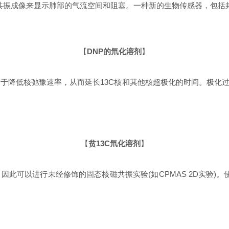
共振成像来显示肺部的气流空间和阻塞。一种新的生物传感器，包括封
【
DNP的氘化溶剂
】
降低核弛豫速率，从而延长13C核和其他核超极化的时间。极化
【
贫13C氘化溶剂
】
可以进行未经修饰的固态核磁共振实验(如CPMAS 2D实验)。使