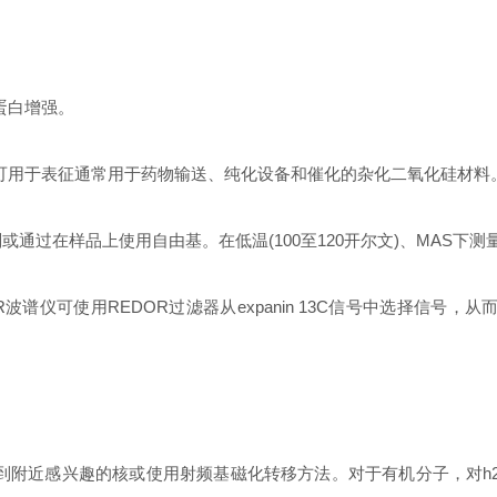
蛋白增强。
仪可用于表征通常用于药物输送、纯化设备和催化的杂化二氧化硅材料
或通过在样品上使用自由基。在低温(100至120开尔文)、MAS下
R波谱仪可使用REDOR过滤器从expanin 13C信号中选择信号，从
)转移到附近感兴趣的核或使用射频基磁化转移方法。对于有机分子，对h