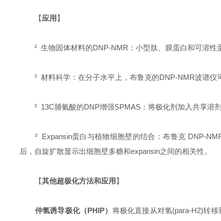
【
应用
】
² 生物固体材料的DNP-NMR：小型肽、膜蛋白和可溶性
² 材料科学：在分子水平上，布鲁克的DNP-NMR波谱
² 13C脯氨酸的DNP增强SPMAS：将极化剂加入共享溶剂
² Expansin蛋白与植物细胞壁的结合：布鲁克 DNP-NM
后，自旋扩散显示出细胞壁多糖和expansin之间的相关性。
【
其他超极化方法和应用
】
仲氢诱导极化（PHIP）
将极化直接从对氢(para-H2