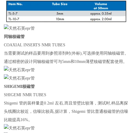
同轴核磁管
COAXIAL INSERTS NMR TUBES
当需要测试的样品要用到参照溶剂时
(
外标
),
可选择使用同轴核磁管。
通过精密的设计同轴核磁管可与
5mm
和
10mm
薄壁核磁管配套使用。
SHIGEMI
核磁管
SHIGEMI NMR TUBES
Shigemi
管的装样量是
0.2ml
左右
,
而且管壁比较薄，测试时
,
样品离探
头线圈比较近，信噪比较高
,
据计算，
Shigemi
管比普通核磁管的信噪
比能提高
16%
。