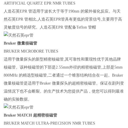
ARTIFICIAL QUARTZ EPR NMR TUBES
人造石英
EPR
管适用于波长大于等于
190nm
的紫外催化反应。与天
然石英
EPR
管相比
,
人造石英
EPR
管具有更低的背景信号
,
主要用于高
灵敏度信号的研究。人造石英
EPR
管配备
Teflon
管帽
Bruker
微量核磁管
BRUKER MICROBORE TUBES
适用于微量探头的新型精密核磁管
,
其可靠性和重现性优于其他品牌
核磁管。该种核磁管的下部是
2.55mm
外径的精密核磁管
,
上部是
5mm
800MHz
的精选型核磁管
,
二者通过一个锥形结构结合在一起。
Bruker
微量核磁管是适用于
Bruker
微量探头的超精密核磁管。保证在剧列变
温情况下也不会断裂。的生产技术为您提供产品，使您可以得到最准
确的实验数据。
Bruker MATCH
超精密核磁管
BRUKER MATCH ULTRA-PRECISION NMR TUBES