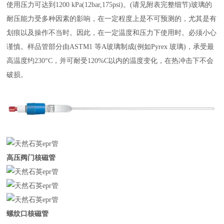
使用压力可达到
1200 kPa(12bar,175psi)
。
(
请见附表完整细节
)
玻璃的
耐压能力受多种因素的影响，在一定程度上是不可预测的，尤其是有
划痕以及操作不当时。因此，在一定温度和压力下使用时。必须小心
谨慎。样品管部分由
ASTM1
等
A
玻璃制成
(
例如
Pyrex
玻璃
)
，承受最
高温度约
230°C
，并可耐受
120%C
以内的温度变化，在热冲击下不会
破损。
高压阀门核磁管
螺纹口核磁管