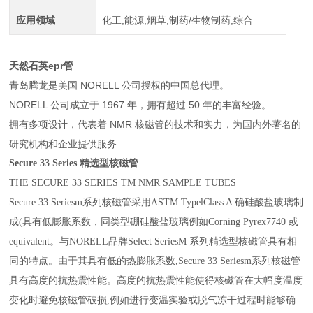
应用领域
化工,能源,烟草,制药/生物制药,综合
天然石英epr管
青岛腾龙是美国 NORELL 公司授权的中国总代理。
NORELL 公司成立于 1967 年，拥有超过 50 年的丰富经验。
拥有多项设计，代表着 NMR 核磁管的技术和实力，为国内外著名的
研究机构和企业提供服务
Secure 33 Series
精选型核磁管
THE SECURE 33 SERIES TM NMR SAMPLE TUBES
Secure 33 Seriesm
系列核磁管采用
ASTM TypelClass A
确硅酸盐玻璃制
成
(
具有低膨胀系数，同类型硼硅酸盐玻璃例如
Corning Pyrex7740
或
equivalent
。与
NORELL
品牌
Select SeriesM
系列精选型核磁管具有相
同的特点。由于其具有低的热膨胀系数
,Secure 33 Seriesm
系列核磁管
具有高度的抗热震性能。高度的抗热震性能使得核磁管在大幅度温度
变化时避免核磁管破损
,
例如进行变温实验或脱气冻干过程时能够确