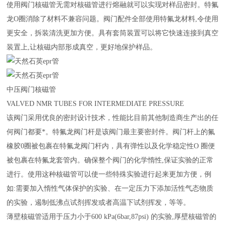
使用阀门核磁管无需对核磁管进行熔融就可以实现对样品密封。特氟
龙
O
圈消除了材料不兼容问题。阀门配件全部使用特氟龙材料
,
令使用
更安全，拆装清洗更加方便。具有套筒装置可以将它快速连接到真空
装置上
,
让核磁内部形成真空，更好地保护样品。
中压阀门核磁管
VALVED NMR TUBES FOR INTERMEDIATE PRESSURE
该阀门采用优良的密封设计技术，性能比目前其他制造商生产出的任
何阀门都要*。特氟龙阀门杆是该阀门最主要密封件。阀门杆上的氟
橡胶
0
圈被包裹在特氟龙阀门杆内，具有弹性以及化学稳定性
O
圈便
被包裹在特氟龙套管内。确保整个阀门的化学惰性
,
保证实验的正常
进行。使用这种核磁管可以使一些特殊实验进行起来更加方便，例
如
:
需要加入惰性气体保护的实验、在一定压力下添加活性气态物质
的实验，遏制低沸点试剂挥发或者高温下试剂挥发，等等。
薄壁核磁管适用于压力小于
600 kPa(6bar,87psi)
的实验
,
厚壁核磁管的