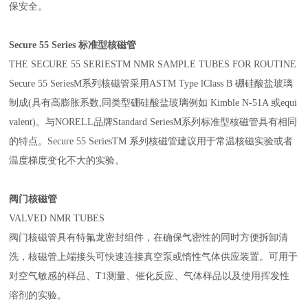
保安全。
Secure 55 Series
标准型核磁管
THE SECURE 55 SERIESTM NMR SAMPLE TUBES FOR ROUTINE
Secure 55 SeriesM
系列核磁管采用
ASTM Type lClass B
硼硅酸盐玻璃
制成
(
具有高膨胀系数
,
同类型硼硅酸盐玻璃例如
Kimble N-51A
或
equi
valent)
。与
NORELL
品牌
Standard SeriesM
系列标准型核磁管具有相同
的特点。
Secure 55 SeriesTM
系列核磁管建议用于常温核磁实验或者
温度梯度变化不大的实验。
阀门核磁管
VALVED NMR TUBES
阀门核磁管具有特氟龙密封组件，在确保气密性的同时方便拆卸清
洗，核磁管上端接头可快速连接真空泵或惰性气体供应装置。可用于
对空气敏感的样品、
T1
测量、催化反应、气体样品以及使用挥发性
溶剂的实验。