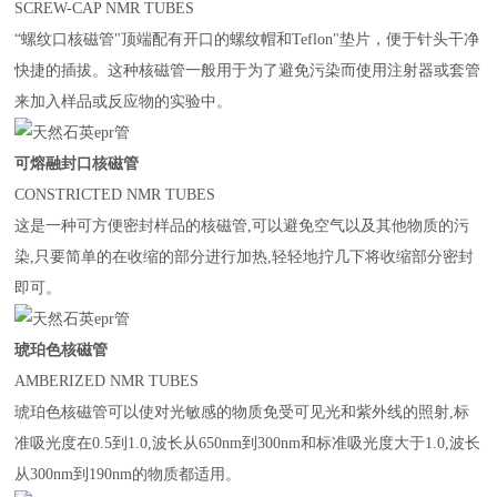
SCREW-CAP NMR TUBES
“螺纹口核磁管"顶端配有开口的螺纹帽和
Teflon"
垫片，便于针头干净
快捷的插拔。这种核磁管一般用于为了避免污染而使用注射器或套管
来加入样品或反应物的实验中。
可熔融封口核磁管
CONSTRICTED NMR TUBES
这是一种可方便密封样品的核磁管
,
可以避免空气以及其他物质的污
染
,
只要简单的在收缩的部分进行加热
,
轻轻地拧几下将收缩部分密封
即可。
琥珀色核磁管
AMBERIZED NMR TUBES
琥珀色核磁管可以使对光敏感的物质免受可见光和紫外线的照射
,
标
准吸光度在
0.5
到
1.0,
波长从
650nm
到
300nm
和标准吸光度大于
1.0,
波长
从
300nm
到
190nm
的物质都适用。