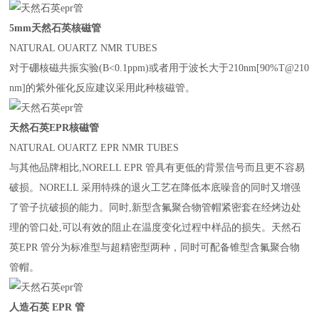
5mm
天然石英核磁管
NATURAL OUARTZ NMR TUBES
对于硼核磁共振实验
(B<0.1ppm)
或者用于波长大于
210nm[90%T@210
nm]
的紫外催化反应建议采用此种核磁管。
天然石英
EPR
核磁管
NATURAL OUARTZ EPR NMR TUBES
与其他品牌相比
,NORELL EPR
管具有更低的背景信号而且更不容易
破损。
NORELL
采用特殊的退火工艺在降低本底噪音的同时又增强
了管子抗破损的能力。同时
,
新型含氟聚合物管帽紧密套在经烤边处
理的管口处
,
可以有效的阻止在温度变化过程中样品的损失。天然石
英
EPR
管分为标准型与超精密型两种，同时可配备锥型含氟聚合物
管帽。
人造石英
EPR
管