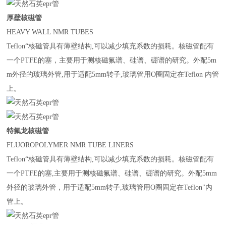
厚壁核磁管
HEAVY WALL NMR TUBES
Teflon“
核磁管具有薄壁结构
,
可以减少填充系数的损耗。核磁管配有
一个
PTFE
的塞，主要用于测核磁氟谱、硅谱、硼谱的研究。外配
5m
m
外径的玻璃外管
,
用于适配
5mm
转子
,
玻璃管用
O
圈固定在
Teflon
内管
上。
特氟龙核磁管
FLUOROPOLYMER NMR TUBE LINERS
Teflon“
核磁管具有薄壁结构
,
可以减少填充系数的损耗。核磁管配有
一个
PTFE
的塞
,
主要用于测核磁氟谱、硅谱、硼谱的研究。外配
5mm
外径的玻璃外管，用于适配
5mm
转子
,
玻璃管用
O
圈固定在
Teflon"
内
管上。