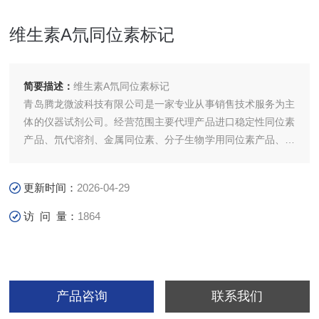
维生素A氘同位素标记
简要描述：
维生素A氘同位素标记
青岛腾龙微波科技有限公司是一家专业从事销售技术服务为主
体的仪器试剂公司。经营范围主要代理产品进口稳定性同位素
产品、氘代溶剂、金属同位素、分子生物学用同位素产品、环
境污染物标准试剂、环境污染物同位素标准试剂、美国进口
NORELL各种品质核磁管(中国*总代理)、台式核磁、MNOVA
更新时间：
2026-04-29
核磁数据处理
访 问 量：
1864
产品咨询
联系我们