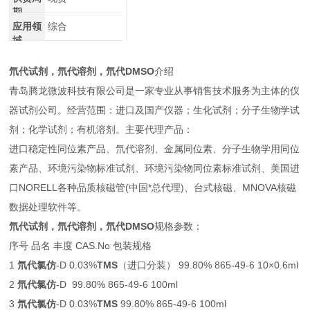
期
应用领
综合
域
氘代试剂，氘代溶剂，
氘代DMSO
介绍
青岛腾龙微波科技有限公司是一家专业从事销售技术服务为主体的仪
器试剂公司。经营范围：进口及国产仪器；生化试剂；分子生物学试
剂；化学试剂；有机溶剂。主要代理产品：
进口稳定性同位素产品、氘代溶剂、金属同位素、分子生物学用同位
素产品、环境污染物标准试剂、环境污染物同位素标准试剂、美国进
口NORELL各种品质核磁管(中国*总代理)、台式核磁、MNOVA核磁
数据处理软件等。
氘代试剂，氘代溶剂，
氘代DMSO
规格参数：
序号 品名 丰度 CAS.No 包装规格
1
氘代氯仿
-D 0.03%
TMS
（进口分装） 99.80% 865-49-6 10×0.6ml
2
氘代氯仿
-D 99.80% 865-49-6 100ml
3
氘代氯仿
-D 0.03%
TMS
99.80% 865-49-6 100ml