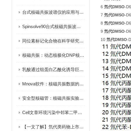
6
氘代DMSO
-D6
台式核磁共振波谱仪的应用与工作原理
7
氘代DMSO
-D6
8
氘代DMSO
-D6
Spinsolve90台式核磁共振波谱仪
9
氘代DMSO
-D6
10
氘代DMSO
-
同位素标记化合物在科学研究中的应用
核磁共振：动态核极化DNP核磁共振应用-仪器百科
乳酸通过组蛋白乙酰化诱导巨噬细胞炎症反应的转录抑制
Mnova软件：核磁共振数据的智慧解析大师
安全型核磁管：核磁共振实验的安心保障管
Cell文章环境污染中邻苯二甲酸酯（PAEs）的修复——生物修复和未来展望
【一文了解】氘代类药物上市情况