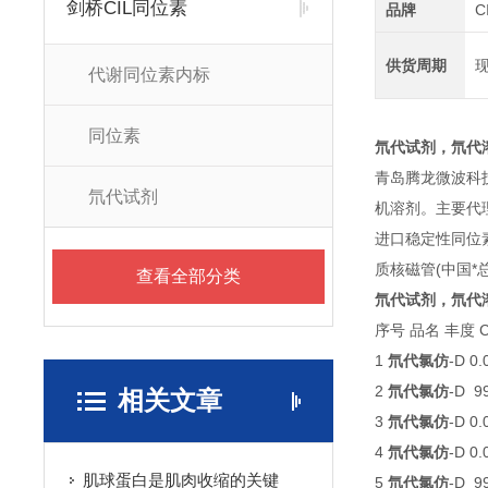
剑桥CIL同位素
品牌
C
供货周期
代谢同位素内标
同位素
氘代试剂，氘代
青岛腾龙微波科
氘代试剂
机溶剂。主要代
进口稳定性同位
质核磁管(中国*
查看全部分类
氘代试剂，氘代
序号 品名 丰度 C
1
氘代氯仿
-D 0
2
氘代氯仿
-D 9
相关文章
3
氘代氯仿
-D 0
4
氘代氯仿
-D 0
肌球蛋白是肌肉收缩的关键
5
氘代氯仿
-D 9