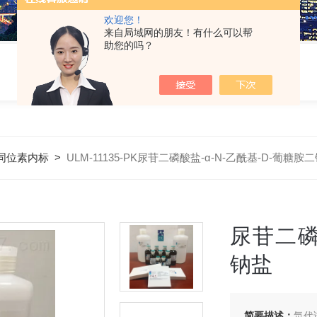
欢迎您！
来自局域网的朋友！有什么可以帮
助您的吗？
同位素内标
>
ULM-11135-PK尿苷二磷酸盐-α-N-乙酰基-D-葡糖胺
尿苷二磷
钠盐
简要描述：
氘代