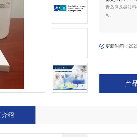
青岛腾龙微波科
司。
更新时间：
202
产
细介绍