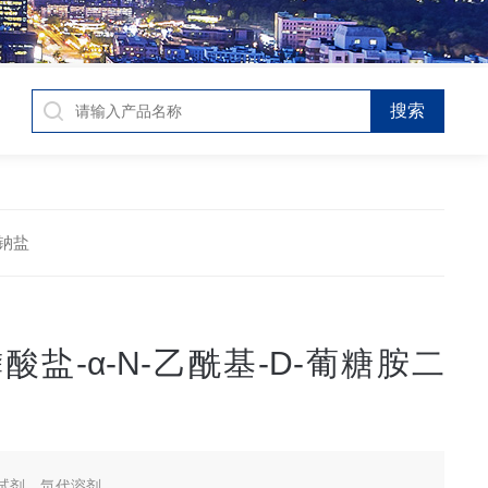
二钠盐
酸盐-α-N-乙酰基-D-葡糖胺二
试剂，氘代溶剂