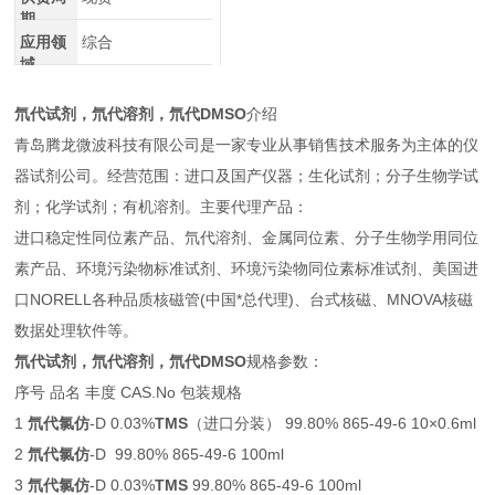
期
应用领
综合
域
氘代试剂，氘代溶剂，
氘代DMSO
介绍
青岛腾龙微波科技有限公司是一家专业从事销售技术服务为主体的仪
器试剂公司。经营范围：进口及国产仪器；生化试剂；分子生物学试
剂；化学试剂；有机溶剂。主要代理产品：
进口稳定性同位素产品、氘代溶剂、金属同位素、分子生物学用同位
素产品、环境污染物标准试剂、环境污染物同位素标准试剂、美国进
口NORELL各种品质核磁管(中国*总代理)、台式核磁、MNOVA核磁
数据处理软件等。
氘代试剂，氘代溶剂，
氘代DMSO
规格参数：
序号 品名 丰度 CAS.No 包装规格
1
氘代氯仿
-D 0.03%
TMS
（进口分装） 99.80% 865-49-6 10×0.6ml
2
氘代氯仿
-D 99.80% 865-49-6 100ml
3
氘代氯仿
-D 0.03%
TMS
99.80% 865-49-6 100ml