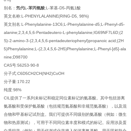
别名：
氘代
L-苯丙氨酸
;L-苯基-D5-丙氨1酸
英文名称:L-PHENYLALANINE(RING-D5, 98%)
英文别名:L-Phenylalanine-13C6;L-Phenylalanine-d5;L-Phenyl-d5-
alanine;2,3,4,5,6-Pentadeutero-L-phenylalanine;IG69NF7L6D;(2
S)-2-amino-3-(2,3,4,5,6-pentadeuteriophenyl)propanoic acid;(2H
5)Phenylalanine;L-(2,3,4,5,6-2H5)Phenylalanine;L-Phenyl-[d5]-ala
nine;D98700
CAS号:56253-90-8
分子式:C6D5CH2CH(NH2)CoOH
分子量:170.22
纯度:98%
CIL提供了一系列未标记和稳定同位素标记的氨基酸。其中包括游离
氨基酸和受保护氨基酸（包括规范氨基酸和非规范氨基酸），以及混
合物和甲基标记试剂盒。我们可提供不同级别的氨基酸（例如：微生
物和热原测试），可用于不同同位素丰度和模式的标记。应用涉及蛋
白质组学（例如：用于代谢或化学掺入的游离氨基酸，用于固相肽合