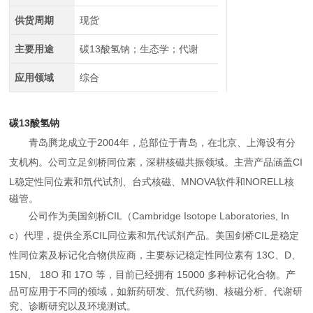
供货周期
现货
主要用途
碳13酸氢钠；生态学；代谢
应用领域
综合
碳13酸氢钠
青岛腾龙成立于
2004
年，总部位于青岛，在北京、上海设有分
支机构。公司立足剑桥同位素，深耕核磁共振领域。主营产品涵盖
CI
L
稳定性同位素和氘代试剂、台式核磁、
MNOVA
软件和
NORELL
核
磁管。
公司作为美国剑桥
CIL
（
Cambridge Isotope Laboratories, In
c
）代理，提供全系
CIL
同位素和氘代试剂产品。美国剑桥
CIL
是稳定
性同位素及标记化合物供应商，主要标记稳定性同位素有
13C
、
D
、
15N
、
18O
和
17O
等，目前已经拥有
15000
多种标记化合物。产
品可应用于不同的领域，如新药研发、氘代药物、核磁分析、代谢研
究、诊断研究以及环境测试。