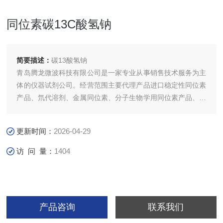
同位素碳13C酸氢钠
简要描述：
碳13酸氢钠
青岛腾龙微波科技有限公司是一家专业从事销售技术服务为主
体的仪器试剂公司。经营范围主要代理产品进口稳定性同位素
产品、氘代溶剂、金属同位素、分子生物学用同位素产品、环
境污染物标准试剂、环境污染物同位素标准试剂、美国进口
NORELL各种品质核磁管(中国*总代理)、台式核磁、MNOVA
更新时间：
2026-04-29
核磁数据处理。
访 问 量：
1404
产品咨询
联系我们