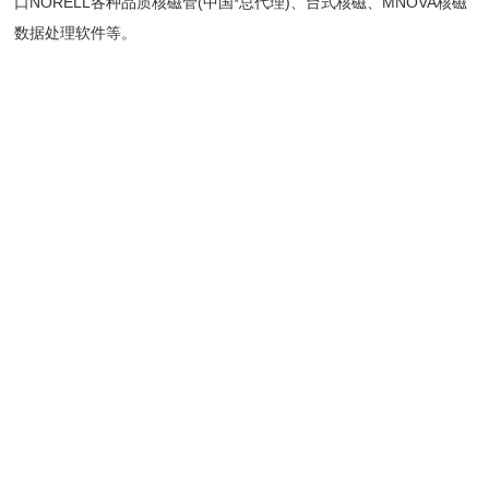
口NORELL各种品质核磁管(中国*总代理)、台式核磁、MNOVA核磁
数据处理软件等。