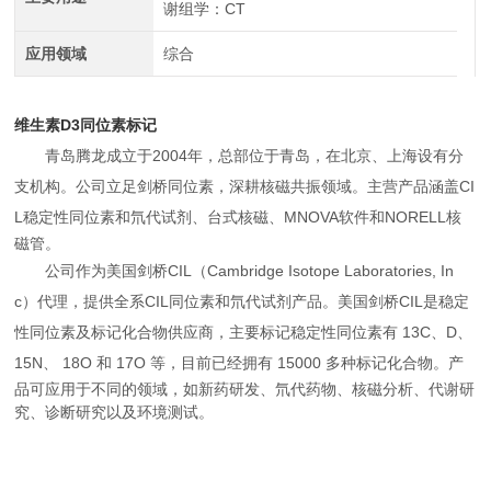
谢组学：CT
应用领域
综合
维生素D3同位素标记
青岛腾龙成立于
2004
年，总部位于青岛，在北京、上海设有分
支机构。公司立足剑桥同位素，深耕核磁共振领域。主营产品涵盖
CI
L
稳定性同位素和氘代试剂、台式核磁、
MNOVA
软件和
NORELL
核
磁管。
公司作为美国剑桥
CIL
（
Cambridge Isotope Laboratories, In
c
）代理，提供全系
CIL
同位素和氘代试剂产品。美国剑桥
CIL
是稳定
性同位素及标记化合物供应商，主要标记稳定性同位素有
13C
、
D
、
15N
、
18O
和
17O
等，目前已经拥有
15000
多种标记化合物。产
品可应用于不同的领域，如新药研发、氘代药物、核磁分析、代谢研
究、诊断研究以及环境测试。